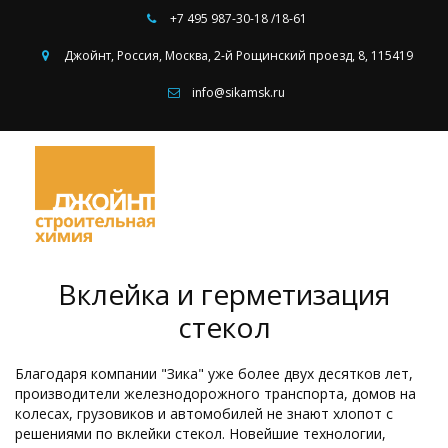
+7 495
987-30-18 /18-61
Джойнт
,
Россия
,
Москва
,
2-й Рощинский проезд, 8
,
115419
info@sikamsk.ru
Вклейка и герметизация
стекол
Благодаря компании "Зика" уже более двух десятков лет,
производители железнодорожного транспорта, домов на
колесах, грузовиков и автомобилей не знают хлопот с
решениями по вклейки стекол. Новейшие технологии,