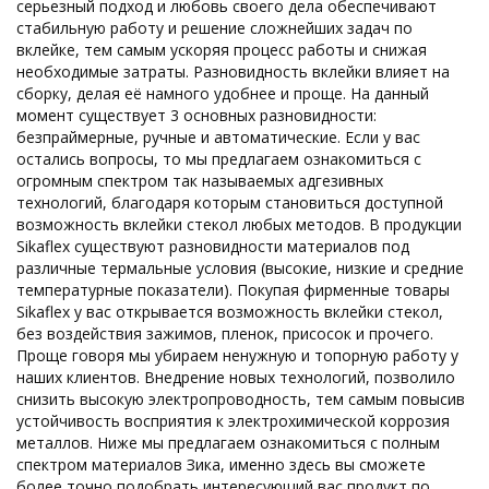
серьезный подход и любовь своего дела обеспечивают
стабильную работу и решение сложнейших задач по
вклейке, тем самым ускоряя процесс работы и снижая
необходимые затраты. Разновидность вклейки влияет на
сборку, делая её намного удобнее и проще. На данный
момент существует 3 основных разновидности:
безпраймерные, ручные и автоматические. Если у вас
остались вопросы, то мы предлагаем ознакомиться с
огромным спектром так называемых адгезивных
технологий, благодаря которым становиться доступной
возможность вклейки стекол любых методов. В продукции
Sikaflex существуют разновидности материалов под
различные термальные условия (высокие, низкие и средние
температурные показатели). Покупая фирменные товары
Sikaflex у вас открывается возможность вклейки стекол,
без воздействия зажимов, пленок, присосок и прочего.
Проще говоря мы убираем ненужную и топорную работу у
наших клиентов. Внедрение новых технологий, позволило
снизить высокую электропроводность, тем самым повысив
устойчивость восприятия к электрохимической коррозия
металлов. Ниже мы предлагаем ознакомиться с полным
спектром материалов Зика, именно здесь вы сможете
более точно подобрать интересующий вас продукт по