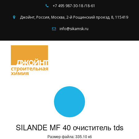
+7 495
987-30-18 /18-61
Джойнт
,
Россия
,
Москва
,
2-й Рощинский проезд, 8
,
115419
info@sikamsk.ru
SILANDE MF 40 очиститель tds
Размер файла: 335.10 кб