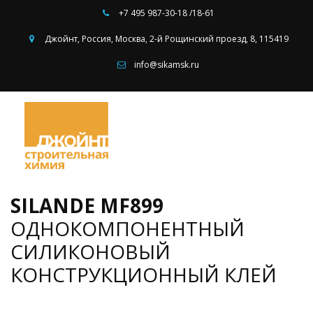
+7 495
987-30-18 /18-61
Джойнт
,
Россия
,
Москва
,
2-й Рощинский проезд, 8
,
115419
info@sikamsk.ru
SILANDE MF899 
ОДНОКОМПОНЕНТНЫЙ 
СИЛИКОНОВЫЙ 
КОНСТРУКЦИОННЫЙ КЛЕЙ