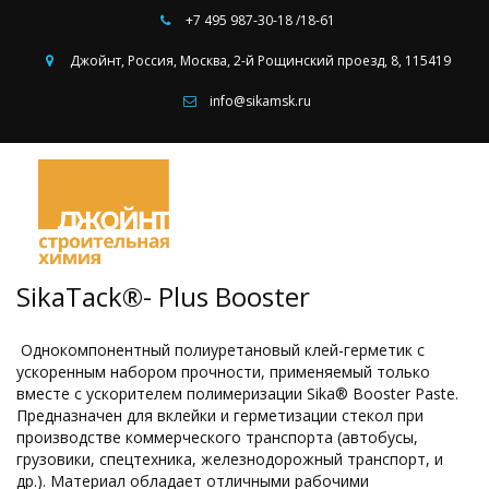
+7 495
987-30-18 /18-61
Джойнт
,
Россия
,
Москва
,
2-й Рощинский проезд, 8
,
115419
info@sikamsk.ru
SikaTack®- Plus Booster
Однокомпонентный полиуретановый клей-герметик с
ускоренным набором прочности, применяемый только
вместе с ускорителем полимеризации Sika® Booster Paste.
Предназначен для вклейки и герметизации стекол при
производстве коммерческого транспорта (автобусы,
грузовики, спецтехника, железнодорожный транспорт, и
др.). Материал обладает отличными рабочими