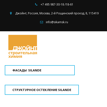
+7 495
987-30-18 /18-61
Джойнт
,
Россия
,
Москва
,
2-й Рощинский проезд, 8
,
115419
info@sikamsk.ru
ФАСАДЫ SILANDE
СТРУКТУРНОЕ ОСТЕКЛЕНИЕ SILANDE