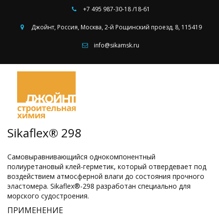
+7 495
987-30-18 /18-61
Джойнт
,
Россия
,
Москва
,
2-й Рощинский проезд, 8
,
115419
info@sikamsk.ru
Sikaflex® 298
Самовыравнивающийся однокомпонентный
полиуретановый клей-герметик, который отвердевает под
воздействием атмосферной влаги до состояния прочного
эластомера. Sikaflex®-298 разработан специально для
морского судостроения.
ПРИМЕНЕНИЕ