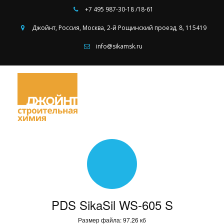
+7 495
987-30-18 /18-61
Джойнт
,
Россия
,
Москва
,
2-й Рощинский проезд, 8
,
115419
info@sikamsk.ru
PDS SikaSil WS-605 S
Размер файла: 97.26 кб