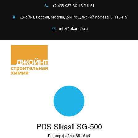
+7 495
987-30-18 /18-61
Джойнт
,
Россия
,
Москва
,
2-й Рощинский проезд, 8
,
115419
info@sikamsk.ru
PDS Sikasil SG-500
Размер файла: 85.16 кб